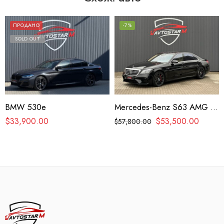
ПРОДАНО
-7%
SOLD OUT
BMW 530e
Mercedes-Benz S63 AMG 4matic+
$
33,900.00
$
53,500.00
$
57,800.00