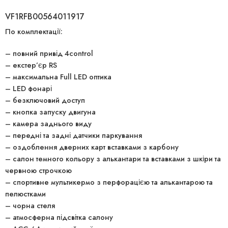
VF1RFB00564011917
По комплектації:
– повний привід 4control
– екстер’єр RS
– максимальна Full LED оптика
– LED фонарі
– безключовий доступ
– кнопка запуску двигуна
– камера заднього виду
– передні та задні датчики паркування
– оздоблення дверних карт вставками з карбону
– салон темного кольору з алькантари та вставками з шкіри та
червною строчкою
– спортивне мультикермо з перфорацією та алькантарою та
пелюстками
– чорна стеля
– атмосферна підсвітка салону