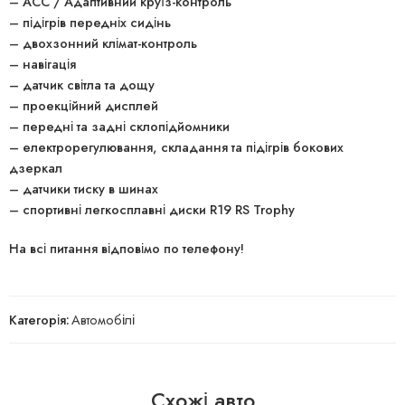
– ACC / Адаптивний круїз-контроль
– підігрів передніх сидінь
– двохзонний клімат-контроль
– навігація
– датчик світла та дощу
– проекційний дисплей
– передні та задні склопідйомники
– електрорегулювання, складання та підігрів бокових
дзеркал
– датчики тиску в шинах
– спортивні легкосплавні диски R19 RS Trophy
На всі питання відповімо по телефону!
Категорія:
Автомобілі
Схожі авто