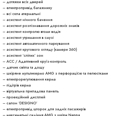
– дотяжки всіх дверей
– електропривід багажнику
– всі скла атермальні
– асистент нічного бачення
– асистент розпізнавання дорожніх знаків
– асистент контролю втоми водія
– асистент утримання в смузі
– асистент автоматичного паркування
– асистент кругового огляду (камери 360)
– асистент ‘сліпих’ зон
– ACC / Адаптивний круїз-контроль
– датчик світла та дощу
– шкіряне мультикермо AMG з перфорацією та пелюстками
– електрорегулювання керма
– підігрів керма
– віртуальна приладова панель
– проекційний дисплей
– салон ‘DESIGNO’
– електропривід шторок для задніх пасажирів
– максимальні сидіння AMG з шкіри Nappa