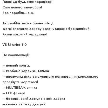
Готові до будь-яких перевірок!
Стан нового автомобіля!
Без перебільшень!
Автомобіль весь в бронеплівці!
Деякі елементи декору салону також в бронеплівці!
Кузов покритий керамікою!
V8 Bi-turbo 4.0
По комплектації:
– повний привід
– карбоно-керамічні гальма
– пневмопідвіска з можливістю регулювання дорожнього
просвіту та жорсткості
– MULTIBEAM оптика
– LED фонарі
– безключовий доступ на всіх дверях
– кнопка запуску двигуна