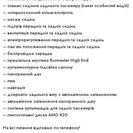
– отаман сидіння заднього пасажиру (пакет особистий водій)
– чотирьохзонний клімат-контроль
– масаж сидінь
– підігрів передніх та задніх сидінь
– вентиляція передніх та задніх сидінь
– електрорегулювання передніх та задніх сидінь
– пам’ять положення передніх та задніх сидінь
– безпровідна зарядка
– преміальна акустика Burmester High End
– мультиконтурна підсвітка салону
– панорамний дах
– люк
– навігація
– дзеркало заднього виту з автоматичним затемненням
– автоматичне затемнення панорамного дату
– система мультимедіа для задніх пасажирів
– лекгосплавні диски AMG R20
На всі питання відповімо по телефону!