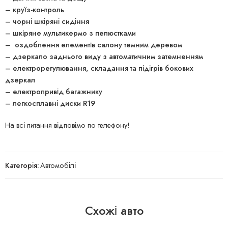
– круїз-контроль
– чорні шкіряні сидіння
– шкіряне мультикермо з пелюстками
– оздоблення елементів салону темним деревом
– дзеркало заднього виду з автоматичним затемненням
– електрорегулювання, складання та підігрів бокових
дзеркал
– електропривід багажнику
– легкосплавні диски R19
На всі питання відповімо по телефону!
Категорія:
Автомобілі
Схожі авто