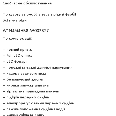
Своєчасне обслуговування!
По кузову автомобіль весь в рідній фарбі!
Всі вікна рідні!
W1N4M4HB8LW037827
По комплектації:
– повний привід
– Full LED оптика
– LED фонарі
– передні та задні датчики паркування
– камера заднього виду
– безключовий доступ
– кнопка запуску двигуна
– віртуальна приладова панель
– підігрів передніх сидінь
– електрорегулювання передніх сидінь
– пам’ять положення сидіння водія
– датчик світла та дощу