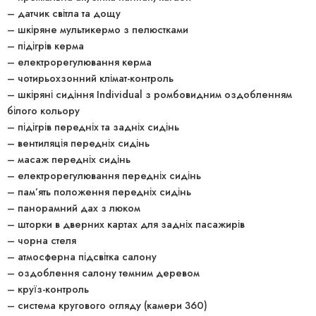
– датчик світла та дощу
– шкіряне мультикермо з пелюстками
– підігрів керма
– електрорегулювання керма
– чотирьохзонний клімат-контроль
– шкіряні сидіння Individual з ромбовидним оздобленням
білого кольору
– підігрів передніх та задніх сидінь
– вентиляція передніх сидінь
– масаж передніх сидінь
– електрорегулювання передніх сидінь
– пам’ять положення передніх сидінь
– панорамний дах з люком
– шторки в дверних картах для задніх пасажирів
– чорна стеля
– атмосферна підсвітка салону
– оздоблення салону темним деревом
– круїз-контроль
– система кругового огляду (камери 360)