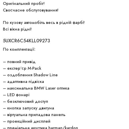
Оригінальний пробіг!
Своєчасне обслуговування!
По кузову автомобіль весь в рідній фарбі!
Всі вікна рідні!
5UXCR6C54KLL09273
По комплектації:
– повний привід
– екстер’єр M-Pack
– оздоблення Shadow Line
– адаптивна підвіска
– максимальна BMW Laser оптика
– LED фонарі
– безключовий доступ
– кнопка запуску двигуна
– віртуальна приладова панель
– проекційний дисплей
– преміальна акустика harman/kardon